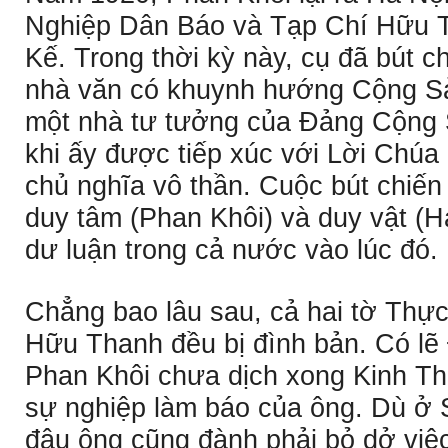
Nghiệp Dân Báo và Tạp Chí Hữu 
Kế. Trong thời kỳ này, cụ đã bút ch
nhà văn có khuynh hướng Cộng Sả
một nhà tư tưởng của Ðảng Cộng 
khi ấy được tiếp xúc với Lời Chúa 
chủ nghĩa vô thần. Cuộc bút chiế
duy tâm (Phan Khôi) và duy vật (H
dư luận trong cả nước vào lúc đó.
Chẳng bao lâu sau, cả hai tờ Thự
Hữu Thanh đều bị đình bản. Có lẽ
Phan Khôi chưa dịch xong Kinh Th
sự nghiệp làm báo của ông. Dù ở 
đâu ông cũng đành phải bỏ dở việc