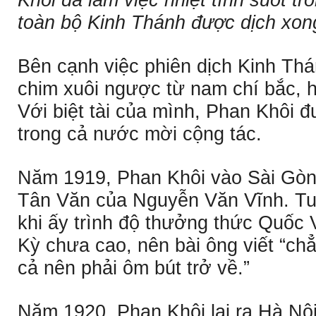
Khôi đã làm việc nhiệt tình suốt t
toàn bộ Kinh Thánh được dịch xon
Bên cạnh việc phiên dịch Kinh Th
chim xuôi ngược từ nam chí bắc, h
Với biệt tài của mình, Phan Khôi đ
trong cả nước mời cộng tác.
Năm 1919, Phan Khôi vào Sài Gòn 
Tân Văn của Nguyễn Văn Vĩnh. Tuy
khi ấy trình độ thưởng thức Quốc
Kỳ chưa cao, nên bài ông viết “ch
cả nên phải ôm bút trở về.”
Năm 1920, Phan Khôi lại ra Hà Nội