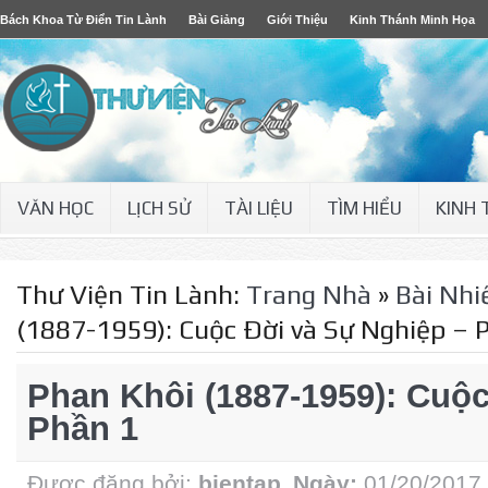
Bách Khoa Từ Điển Tin Lành
Bài Giảng
Giới Thiệu
Kinh Thánh Minh Họa
VĂN HỌC
LỊCH SỬ
TÀI LIỆU
TÌM HIỂU
KINH
Thư Viện Tin Lành:
Trang Nhà
»
Bài Nhi
(1887-1959): Cuộc Ðời và Sự Nghiệp – 
Phan Khôi (1887-1959): Cuộ
Phần 1
Được đăng bởi:
bientap
Ngày:
01/20/2017