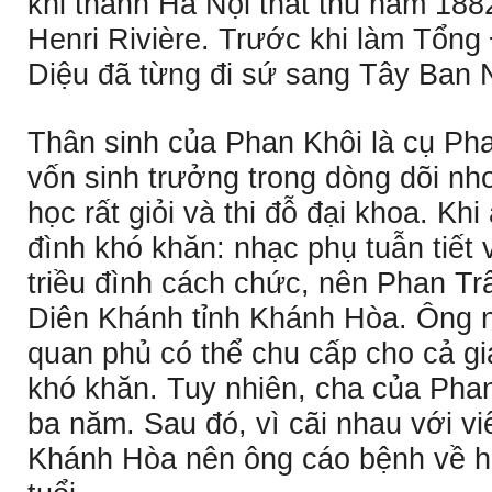
khi thành Hà Nội thất thủ năm 188
Henri Rivière. Trước khi làm Tổn
Diệu đã từng đi sứ sang Tây Ban 
Thân sinh của Phan Khôi là cụ Ph
vốn sinh trưởng trong dòng dõi nh
học rất giỏi và thi đỗ đại khoa. Kh
đình khó khăn: nhạc phụ tuẫn tiết v
triều đình cách chức, nên Phan Trâ
Diên Khánh tỉnh Khánh Hòa. Ông n
quan phủ có thể chu cấp cho cả gi
khó khăn. Tuy nhiên, cha của Pha
ba năm. Sau đó, vì cãi nhau với v
Khánh Hòa nên ông cáo bệnh về h