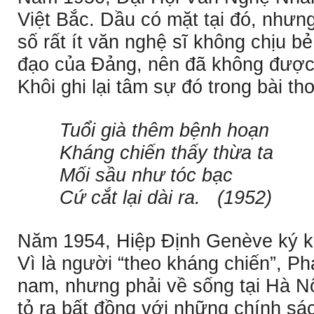
Việt Bắc. Dầu có mặt tại đó, nhưn
số rất ít văn nghệ sĩ không chịu bẻ
đạo của Ðảng, nên đã không được
Khôi ghi lại tâm sự đó trong bài th
Tuổi già thêm bệnh hoạn
Kháng chiến thấy thừa ta
Mối sầu như tóc bạc
Cứ cắt lại dài ra. (1952)
Năm 1954, Hiệp Ðịnh Genève ký kết
Vì là người “theo kháng chiến”, P
nam, nhưng phải về sống tại Hà Nộ
tỏ ra bất đồng với những chính sá