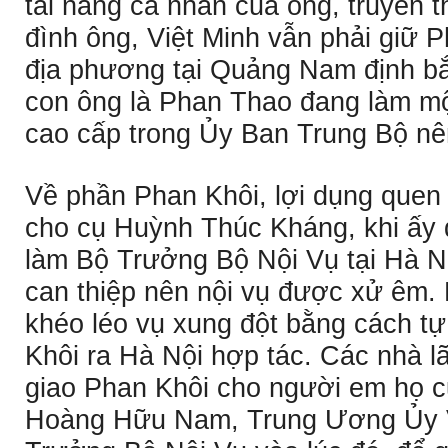
tài năng cá nhân của ông, truyền 
đình ông, Việt Minh vẫn phải giữ 
địa phương tại Quảng Nam định bắ
con ông là Phan Thao đang làm mộ
cao cấp trong Ủy Ban Trung Bộ nê
Về phần Phan Khôi, lợi dụng quen b
cho cụ Huỳnh Thúc Kháng, khi ấy 
làm Bộ Trưởng Bộ Nội Vụ tại Hà N
can thiệp nên nội vụ được xử êm.
khéo léo vụ xung đột bằng cách tự
Khôi ra Hà Nội hợp tác. Các nhà l
giao Phan Khôi cho người em họ củ
Hoàng Hữu Nam, Trung Ương Ủy V