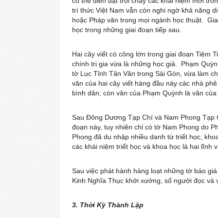
có thể diễn đạt trôi chảy các khái niệm mới tron
trí thức Việt Nam vẫn còn nghi ngờ khả năng 
hoặc Pháp văn trong mọi ngành học thuật. Gi
học trong những giai đoạn tiếp sau.
Hai cây viết có công lớn trong giai đoạn Tiệm
chính trị gia vừa là những học giả. Phạm Quỳ
tờ Lục Tỉnh Tân Văn trong Sài Gòn, vừa làm c
văn của hai cây viết hàng đầu này các nhà phê
bình dân; còn văn của Phạm Quỳnh là văn của 
Sau Đông Dương Tạp Chí và Nam Phong Tạp Chí,
đoạn này, tuy nhiên chỉ có tờ Nam Phong do 
Phong đã du nhập nhiều danh từ triết học, kho
các khái niệm triết học và khoa học là hai lĩnh 
Sau việc phát hành hàng loạt những tờ báo gi
Kinh Nghĩa Thục khởi xướng, số người đọc và 
3. Thời Kỳ Thành Lập