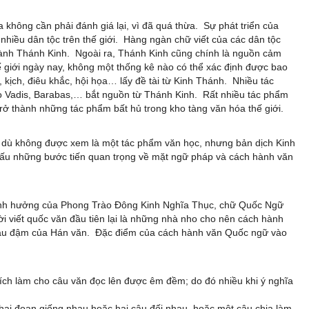
a không cần phải đánh giá lại, vì đã quá thừa. Sự phát triển của
nhiều dân tộc trên thế giới. Hàng ngàn chữ viết của các dân tộc
 hành Thánh Kinh. Ngoài ra, Thánh Kinh cũng chính là nguồn cảm
 giới ngày nay, không một thống kê nào có thể xác định được bao
, kịch, điêu khắc, hội họa… lấy đề tài từ Kinh Thánh. Nhiều tác
o Vadis, Barabas,… bắt nguồn từ Thánh Kinh. Rất nhiều tác phẩm
 trở thành những tác phẩm bất hủ trong kho tàng văn hóa thế giới.
, dù không được xem là một tác phẩm văn học, nhưng bản dịch Kinh
dấu những bước tiến quan trọng về mặt ngữ pháp và cách hành văn
ảnh hưởng của Phong Trào Đông Kinh Nghĩa Thục, chữ Quốc Ngữ
i viết quốc văn đầu tiên lại là những nhà nho cho nên cách hành
sâu đậm của Hán văn. Đặc điểm của cách hành văn Quốc ngữ vào
ích làm cho câu văn đọc lên được êm đềm; do đó nhiều khi ý nghĩa
 hai đoạn giống nhau hoặc hai câu đối nhau, hoặc một câu chia làm