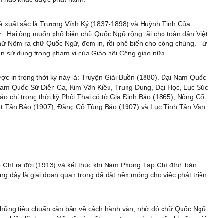
giả xuất sắc là Trương Vĩnh Ký (1837-1898) và Huỳnh Tịnh Của
. Hai ông muốn phổ biến chữ Quốc Ngữ rộng rãi cho toàn dân Việt
hữ Nôm ra chữ Quốc Ngữ, đem in, rồi phổ biến cho công chúng. Từ
ạn sử dụng trong phạm vi của Giáo hội Công giáo nữa.
c in trong thời kỳ này là: Truyện Giải Buồn (1880). Đại Nam Quốc
am Quốc Sử Diễn Ca, Kim Vân Kiều, Trung Dung, Đại Học, Lục Súc
 chí trong thời kỳ Phôi Thai có tờ Gia Định Báo (1865), Nông Cổ
ệt Tân Báo (1907), Đăng Cổ Tùng Báo (1907) và Lục Tỉnh Tân Văn
 Chí ra đời (1913) và kết thúc khi Nam Phong Tạp Chí đình bản
ng đây là giai đoạn quan trọng đã đặt nền móng cho việc phát triển
 những tiêu chuẩn căn bản về cách hành văn, nhờ đó chữ Quốc Ngữ