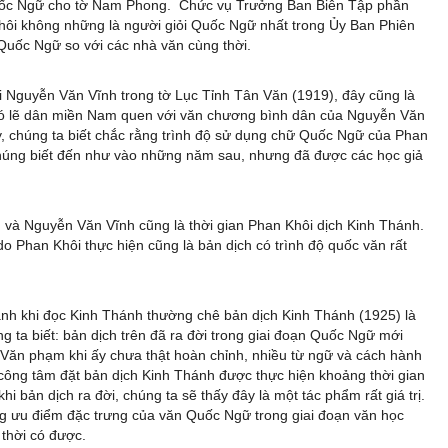
Quốc Ngữ cho tờ Nam Phong. Chức vụ Trưởng Ban Biên Tập phần
i không những là người giỏi Quốc Ngữ nhất trong Ủy Ban Phiên
 Quốc Ngữ so với các nhà văn cùng thời.
i Nguyễn Văn Vĩnh trong tờ Lục Tỉnh Tân Văn (1919), đây cũng là
 có lẽ dân miền Nam quen với văn chương bình dân của Nguyễn Văn
 chúng ta biết chắc rằng trình độ sử dụng chữ Quốc Ngữ của Phan
chúng biết đến như vào những năm sau, nhưng đã được các học giả
h và Nguyễn Văn Vĩnh cũng là thời gian Phan Khôi dịch Kinh Thánh.
o Phan Khôi thực hiện cũng là bản dịch có trình độ quốc văn rất
ánh khi đọc Kinh Thánh thường chê bản dịch Kinh Thánh (1925) là
 ta biết: bản dịch trên đã ra đời trong giai đoạn Quốc Ngữ mới
. Văn phạm khi ấy chưa thật hoàn chỉnh, nhiều từ ngữ và cách hành
công tâm đặt bản dịch Kinh Thánh được thực hiện khoảng thời gian
i bản dịch ra đời, chúng ta sẽ thấy đây là một tác phẩm rất giá trị.
g ưu điểm đặc trưng của văn Quốc Ngữ trong giai đoạn văn học
 thời có được.