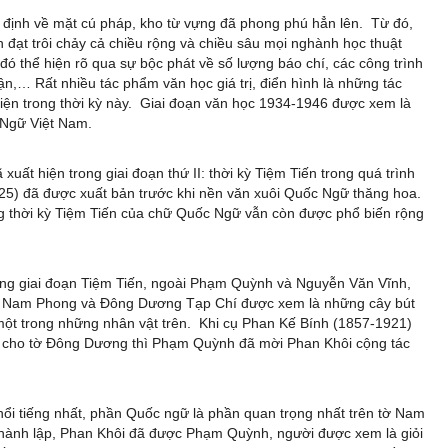
định về mặt cú pháp, kho từ vựng đã phong phú hẳn lên. Từ đó,
n đạt trôi chảy cả chiều rộng và chiều sâu mọi nghành học thuật
ó thể hiện rõ qua sự bộc phát về số lượng báo chí, các công trình
luận,… Rất nhiều tác phẩm văn học giá trị, điển hình là những tác
ện trong thời kỳ này. Giai đoạn văn học 1934-1946 được xem là
 Ngữ Việt Nam.
ất hiện trong giai đoạn thứ II: thời kỳ Tiệm Tiến trong quá trình
25) đã được xuất bản trước khi nền văn xuôi Quốc Ngữ thăng hoa.
g thời kỳ Tiệm Tiến của chữ Quốc Ngữ vẫn còn được phổ biến rộng
ong giai đoạn Tiệm Tiến, ngoài Phạm Quỳnh và Nguyễn Văn Vĩnh,
 tờ Nam Phong và Đông Dương Tạp Chí được xem là những cây bút
một trong những nhân vật trên. Khi cụ Phan Kế Bính (1857-1921)
 cho tờ Đông Dương thì Phạm Quỳnh đã mời Phan Khôi cộng tác
nổi tiếng nhất, phần Quốc ngữ là phần quan trọng nhất trên tờ Nam
hành lập, Phan Khôi đã được Phạm Quỳnh, người được xem là giỏi