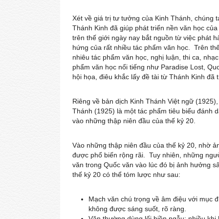
Xét về giá trị tư tưởng của Kinh Thánh, chúng t
Thánh Kinh đã giúp phát triển nền văn học của 
trên thế giới ngày nay bắt nguồn từ việc phát
hứng của rất nhiều tác phẩm văn học. Trên thế
nhiêu tác phẩm văn học, nghị luận, thi ca, nhạc
phẩm văn học nổi tiếng như Paradise Lost, Qu
hội họa, điêu khắc lấy đề tài từ Thánh Kinh đã
Riêng về bản dịch Kinh Thánh Việt ngữ (1925)
Thánh (1925) là một tác phẩm tiêu biểu đánh 
vào những thập niên đầu của thế kỷ 20.
Vào những thập niên đầu của thế kỷ 20, nhờ 
được phổ biến rộng rãi. Tuy nhiên, những ngườ
văn trong Quốc văn vào lúc đó bị ảnh hưởng 
thế kỷ 20 có thể tóm lược như sau:
Mạch văn chú trọng về âm điệu với mục đ
không được sáng suốt, rõ ràng.
Văn thường dùng lối biền ngẫu; nhiều khi