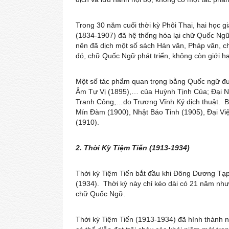
Trong 30 năm cuối thời kỳ Phôi Thai, hai học 
(1834-1907) đã hệ thống hóa lại chữ Quốc Ngữ
nên đã dịch một số sách Hán văn, Pháp văn, c
đó, chữ Quốc Ngữ phát triển, không còn giới h
Một số tác phẩm quan trọng bằng Quốc ngữ đượ
Âm Tự Vị (1895),… của Huỳnh Tịnh Của; Đại N
Tranh Công,…do Trương Vĩnh Ký dịch thuật. Báo
Mín Đàm (1900), Nhật Báo Tỉnh (1905), Đại Vi
(1910).
2. Thời Kỳ Tiệm Tiến (1913-1934)
Thời kỳ Tiệm Tiến bắt đầu khi Đông Dương Tạp
(1934). Thời kỳ này chỉ kéo dài có 21 năm như
chữ Quốc Ngữ.
Thời kỳ Tiệm Tiến (1913-1934) đã hình thành