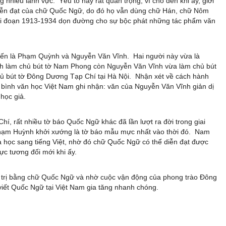
g nhiều lãnh vực. Yếu tố này rất quan trọng, vì cho đến khi ấy, giới
diễn đạt của chữ Quốc Ngữ, do đó họ vẫn dùng chữ Hán, chữ Nôm
ai đoạn 1913-1934 dọn đường cho sự bộc phát những tác phẩm văn
 Tiến là Phạm Quỳnh và Nguyễn Văn Vĩnh. Hai người này vừa là
nh làm chủ bút tờ Nam Phong còn Nguyễn Văn Vĩnh vừa làm chủ bút
hủ bút tờ Đông Dương Tạp Chí tại Hà Nội. Nhận xét về cách hành
 bình văn học Việt Nam ghi nhận: văn của Nguyễn Văn Vĩnh giản dị
học giả.
 rất nhiều tờ báo Quốc Ngữ khác đã lần lượt ra đời trong giai
Phạm Huỳnh khởi xướng là tờ báo mẫu mực nhất vào thời đó. Nam
a học sang tiếng Việt, nhờ đó chữ Quốc Ngữ có thể diễn đạt được
vực tương đối mới khi ấy.
á trị bằng chữ Quốc Ngữ và nhờ cuộc vận động của phong trào Đông
viết Quốc Ngữ tại Việt Nam gia tăng nhanh chóng.