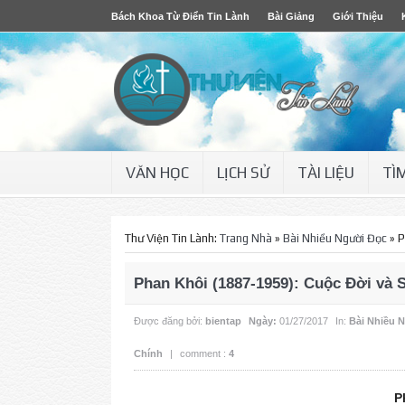
Bách Khoa Từ Điển Tin Lành
Bài Giảng
Giới Thiệu
VĂN HỌC
LỊCH SỬ
TÀI LIỆU
TÌ
Thư Viện Tin Lành:
Trang Nhà
»
Bài Nhiều Người Đọc
»
P
Phan Khôi (1887-1959): Cuộc Ðời và 
Được đăng bởi:
bientap
Ngày:
01/27/2017
In:
Bài Nhiều 
Chính
|
comment :
4
P