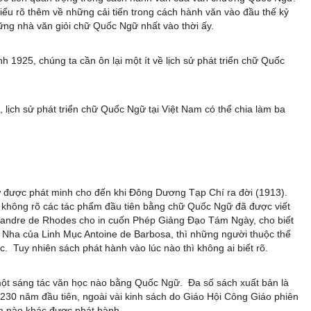
iểu rõ thêm về những cải tiến trong cách hành văn vào đầu thế kỷ
ững nhà văn giỏi chữ Quốc Ngữ nhất vào thời ấy.
 1925, chúng ta cần ôn lại một ít về lịch sử phát triển chữ Quốc
ịch sử phát triển chữ Quốc Ngữ tại Việt Nam có thể chia làm ba
ữ được phát minh cho đến khi Đông Dương Tạp Chí ra đời (1913).
a không rõ các tác phẩm đầu tiên bằng chữ Quốc Ngữ đã được viết
xandre de Rhodes cho in cuốn Phép Giảng Đạo Tám Ngày, cho biết
ha của Linh Mục Antoine de Barbosa, thì những người thuộc thế
c. Tuy nhiên sách phát hành vào lúc nào thì không ai biết rõ.
 một sáng tác văn học nào bằng Quốc Ngữ. Đa số sách xuất bản là
230 năm đầu tiên, ngoài vài kinh sách do Giáo Hội Công Giáo phiên
ẩm nào khác được phát hành.