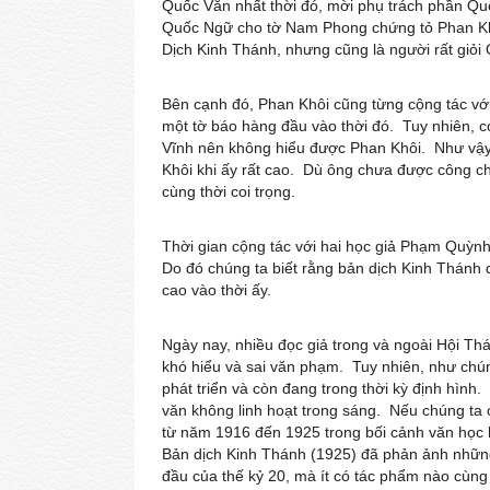
Quốc Văn nhất thời đó, mời phụ trách phần 
Quốc Ngữ cho tờ Nam Phong chứng tỏ Phan Khô
Dịch Kinh Thánh, nhưng cũng là người rất giỏi
Bên cạnh đó, Phan Khôi cũng từng cộng tác vớ
một tờ báo hàng đầu vào thời đó. Tuy nhiên,
Vĩnh nên không hiểu được Phan Khôi. Như vậy,
Khôi khi ấy rất cao. Dù ông chưa được công 
cùng thời coi trọng.
Thời gian cộng tác với hai học giả Phạm Quỳn
Do đó chúng ta biết rằng bản dịch Kinh Thánh d
cao vào thời ấy.
Ngày nay, nhiều đọc giả trong và ngoài Hội Th
khó hiểu và sai văn phạm. Tuy nhiên, như chúng
phát triển và còn đang trong thời kỳ định hình
văn không linh hoạt trong sáng. Nếu chúng ta 
từ năm 1916 đến 1925 trong bối cảnh văn học kh
Bản dịch Kinh Thánh (1925) đã phản ảnh nhữn
đầu của thế kỷ 20, mà ít có tác phẩm nào cùng