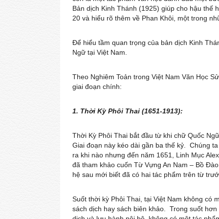
Bản dịch Kinh Thánh (1925) giúp cho hậu thế h
20 và hiểu rõ thêm về Phan Khôi, một trong nh
Để hiểu tầm quan trọng của bản dịch Kinh Thánh
Ngữ tại Việt Nam.
Theo Nghiêm Toản trong Việt Nam Văn Học Sử, l
giai đoạn chính:
1. Thời Kỳ Phôi Thai (1651-1913):
Thời Kỳ Phôi Thai bắt đầu từ khi chữ Quốc Ng
Giai đoạn này kéo dài gần ba thế kỷ. Chúng t
ra khi nào nhưng đến năm 1651, Linh Mục Ale
đã tham khảo cuốn Từ Vựng An Nam – Bồ Đào N
hệ sau mới biết đã có hai tác phẩm trên từ trướ
Suốt thời kỳ Phôi Thai, tại Việt Nam không có
sách dịch hay sách biên khảo. Trong suốt hơn 
dịch và lưu hành nội bộ, không có một tác ph