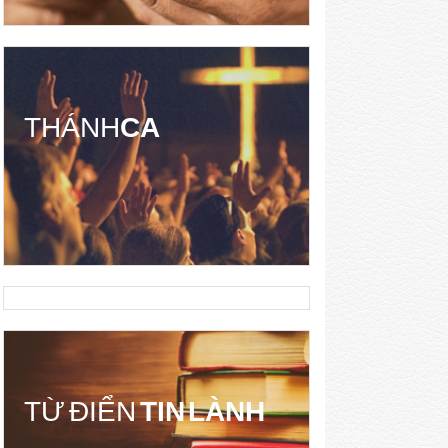
THÁNH
CA
TỪ ĐIỂN
TIN LÀNH