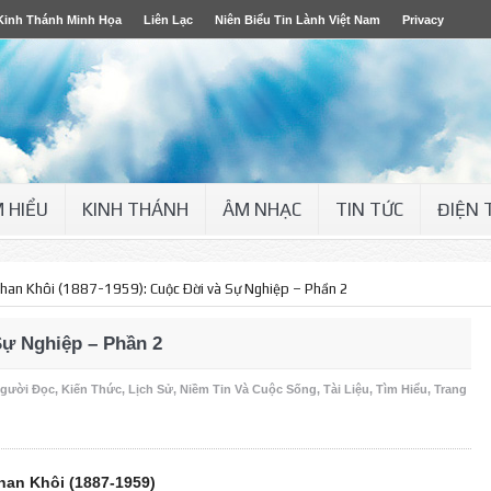
Kinh Thánh Minh Họa
Liên Lạc
Niên Biểu Tin Lành Việt Nam
Privacy
M HIỂU
KINH THÁNH
ÂM NHẠC
TIN TỨC
ĐIỆN 
han Khôi (1887-1959): Cuộc Ðời và Sự Nghiệp – Phần 2
Sự Nghiệp – Phần 2
Người Đọc
,
Kiến Thức
,
Lịch Sử
,
Niềm Tin Và Cuộc Sống
,
Tài Liệu
,
Tìm Hiểu
,
Trang
han Khôi (1887-1959)