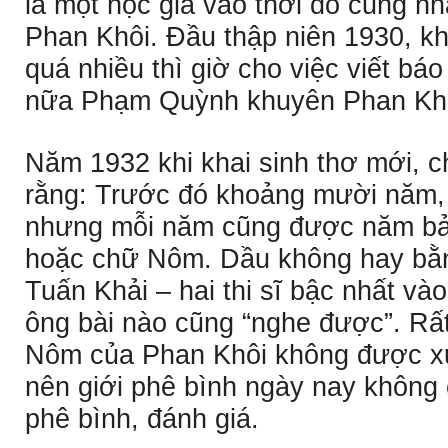
là một học giả vào thời đó cũng nh
Phan Khôi. Ðầu thập niên 1930, kh
quá nhiều thì giờ cho việc viết bá
nữa Phạm Quỳnh khuyên Phan Khôi 
Năm 1932 khi khai sinh thơ mới, c
rằng: Trước đó khoảng mười năm,
nhưng mỗi năm cũng được năm bả
hoặc chữ Nôm. Dầu không hay bằ
Tuấn Khải – hai thi sĩ bậc nhất và
ông bài nào cũng “nghe được”. Rất
Nôm của Phan Khôi không được xuấ
nên giới phê bình ngày nay không 
phê bình, đánh giá.