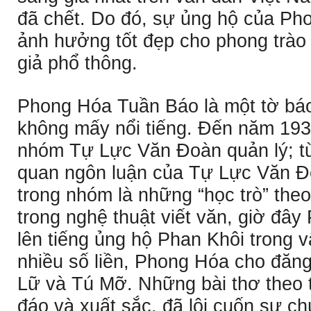
đã chết. Do đó, sự ủng hộ của P
ảnh hưởng tốt đẹp cho phong trào 
giả phổ thông.
Phong Hóa Tuần Báo là một tờ báo
không mấy nổi tiếng. Ðến năm 193
nhóm Tự Lực Văn Ðoàn quản lý; từ
quan ngôn luận của Tự Lực Văn Ð
trong nhóm là những “học trò” the
trong nghệ thuật viết văn, giờ đâ
lên tiếng ủng hộ Phan Khôi trong 
nhiều số liền, Phong Hóa cho đăn
Lữ và Tú Mỡ. Những bài thơ theo t
đáo và xuất sắc, đã lôi cuốn sự ch