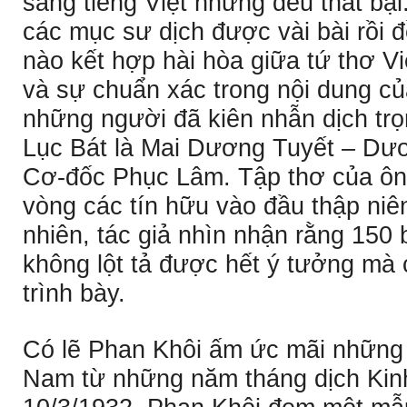
sang tiếng Việt nhưng đều thất bại
các mục sư dịch được vài bài rồi 
nào kết hợp hài hòa giữa tứ thơ V
và sự chuẩn xác trong nội dung củ
những người đã kiên nhẫn dịch trọ
Lục Bát là Mai Dương Tuyết – Dư
Cơ-đốc Phục Lâm. Tập thơ của ôn
vòng các tín hữu vào đầu thập niê
nhiên, tác giả nhìn nhận rằng 150 
không lột tả được hết ý tưởng mà 
trình bày.
Có lẽ Phan Khôi ấm ức mãi những r
Nam từ những năm tháng dịch Kin