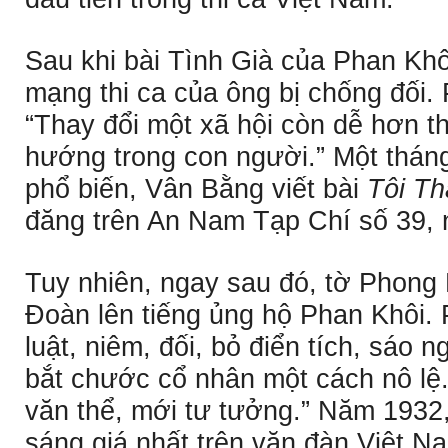
Sau khi bài Tình Già của Phan Khô
mạng thi ca của ông bị chống đối.
“Thay đổi một xã hội còn dễ hơn t
hướng trong con người.” Một tháng
phổ biến, Vân Bằng viết bài
Tôi Th
đăng trên An Nam Tạp Chí số 39, 
Tuy nhiên, ngay sau đó, tờ Phon
Đoàn lên tiếng ủng hộ Phan Khôi.
luật, niêm, đối, bỏ điển tích, sáo n
bắt chước cổ nhân một cách nô lệ.
văn thể, mới tư tưởng.” Năm 1932
sáng giá nhất trên văn đàn Việt N