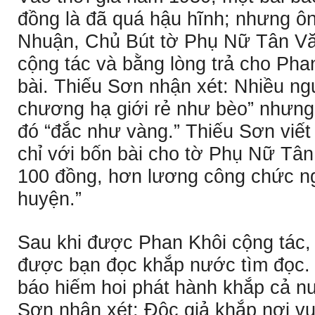
đồng là đã quá hậu hĩnh; nhưng 
Nhuận, Chủ Bút tờ Phụ Nữ Tân Vă
cộng tác và bằng lòng trả cho Pha
bài. Thiếu Sơn nhận xét: Nhiều ng
chương hạ giới rẻ như bèo” nhưng
đó “đắc như vàng.” Thiếu Sơn viết 
chỉ với bốn bài cho tờ Phụ Nữ Tâ
100 đồng, hơn lương công chức n
huyện.”
Sau khi được Phan Khôi cộng tác
được bạn đọc khắp nước tìm đọc. Ð
báo hiếm hoi phát hành khắp cả nư
Sơn nhận xét: Ðộc giả khắp nơi vui