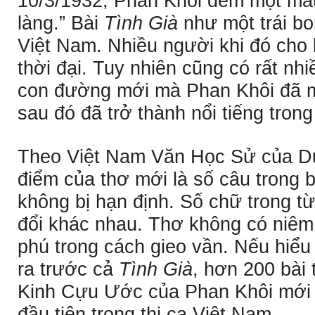
10/3/1932, Phan Khôi đem một mẫu 
làng.” Bài
Tình Già
như một trái bo
Việt Nam. Nhiều người khi đó cho b
thời đại. Tuy nhiên cũng có rất nhi
con đường mới mà Phan Khôi đã m
sau đó đã trở thành nổi tiếng trong
Theo Việt Nam Văn Học Sử của 
điểm của thơ mới là số câu trong b
không bị hạn định. Số chữ trong t
đổi khác nhau. Thơ không có niêm 
phú trong cách gieo vần. Nếu hiểu 
ra trước cả
Tình Già
, hơn 200 bài
Kinh Cựu Ước của Phan Khôi mới 
đầu tiên trong thi ca Việt Nam.