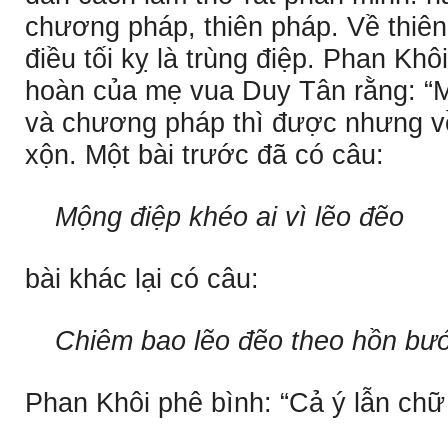
chương pháp, thiên pháp. Về thiê
điều tối kỵ là trùng điệp. Phan Khô
hoàn của mẹ vua Duy Tân rằng: “M
và chương pháp thì được nhưng về 
xộn. Một bài trước đã có câu:
Mộng điệp khéo ai vì lẽo đẽo
bài khác lại có câu:
Chiêm bao lẽo đẽo theo hồn bư
Phan Khôi phê bình: “Cả ý lẫn chữ