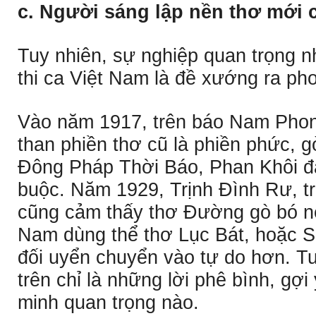
c. Người sáng lập nền thơ mới 
Tuy nhiên, sự nghiệp quan trọng n
thi ca Việt Nam là đề xướng ra pho
Vào năm 1917, trên báo Nam Pho
than phiền thơ cũ là phiền phức, 
Ðông Pháp Thời Báo, Phan Khôi đã 
buộc. Năm 1929, Trịnh Ðình Rư, t
cũng cảm thấy thơ Ðường gò bó nên
Nam dùng thể thơ Lục Bát, hoặc S
đối uyển chuyển vào tự do hơn. T
trên chỉ là những lời phê bình, gợ
minh quan trọng nào.