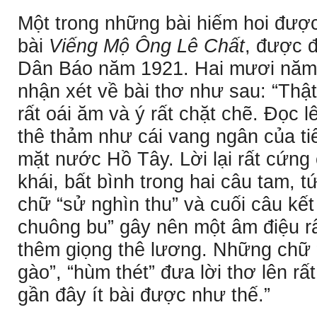
Một trong những bài hiếm hoi được
bài
Viếng Mộ Ông Lê Chất
, được 
Dân Báo năm 1921. Hai mươi năm
nhận xét về bài thơ như sau: “Thật
rất oái ăm và ý rất chặt chẽ. Ðọc l
thê thảm như cái vang ngân của ti
mặt nước Hồ Tây. Lời lại rất cứng
khái, bất bình trong hai câu tam, 
chữ “sử nghìn thu” và cuối câu kết
chuông bu” gây nên một âm điệu rấ
thêm giọng thê lương. Những chữ “
gào”, “hùm thét” đưa lời thơ lên r
gần đây ít bài được như thế.”