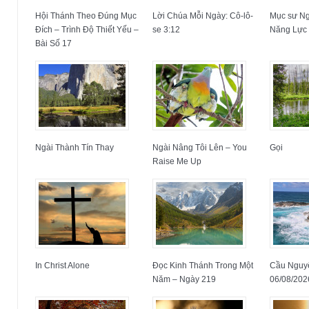
Hội Thánh Theo Đúng Mục
Lời Chúa Mỗi Ngày: Cô-lô-
Mục sư N
Đích – Trình Độ Thiết Yếu –
se 3:12
Năng Lực 
Bài Số 17
Ngài Thành Tín Thay
Ngài Nâng Tôi Lên – You
Gọi
Raise Me Up
In Christ Alone
Đọc Kinh Thánh Trong Một
Cầu Nguy
Năm – Ngày 219
06/08/202