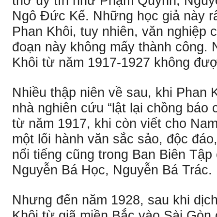
thơ uy tín như Phạm Quỳnh, Nguy
Ngô Ðức Kế. Những học giả này rất
Phan Khôi, tuy nhiên, văn nghiệp c
đoạn này không mấy thành công. N
Khôi từ năm 1917-1927 không được
Nhiều thập niên về sau, khi Phan K
nhà nghiên cứu “lật lại chồng báo 
từ năm 1917, khi còn viết cho Na
một lối hành văn sắc sảo, độc đáo
nổi tiếng cũng trong Ban Biên Tậ
Nguyễn Bá Học, Nguyễn Bá Trác.
Nhưng đến năm 1928, sau khi dịc
Khôi từ giã miền Bắc vào Sài Gòn 