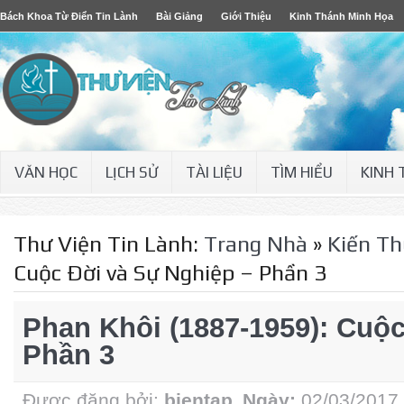
Bách Khoa Từ Điển Tin Lành
Bài Giảng
Giới Thiệu
Kinh Thánh Minh Họa
VĂN HỌC
LỊCH SỬ
TÀI LIỆU
TÌM HIỂU
KINH
Thư Viện Tin Lành:
Trang Nhà
»
Kiến Th
Cuộc Ðời và Sự Nghiệp – Phần 3
Phan Khôi (1887-1959): Cuộ
Phần 3
Được đăng bởi:
bientap
Ngày:
02/03/2017