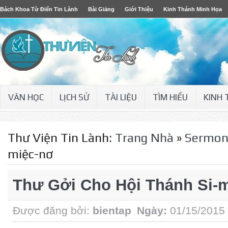
Bách Khoa Từ Điển Tin Lành
Bài Giảng
Giới Thiệu
Kinh Thánh Minh Họa
VĂN HỌC
LỊCH SỬ
TÀI LIỆU
TÌM HIỂU
KINH
Thư Viện Tin Lành:
Trang Nhà
»
Sermo
miệc-nơ
Thư Gởi Cho Hội Thánh Si-
Được đăng bởi:
bientap
Ngày:
01/15/2015