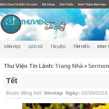
Bách Khoa Từ Điển Tin Lành
Bài Giảng
Giới Thiệu
Kinh Thánh Minh Họa
VĂN HỌC
LỊCH SỬ
TÀI LIỆU
TÌM HIỂU
KINH
Thư Viện Tin Lành:
Trang Nhà
»
Sermo
Tết
Được đăng bởi:
bientap
Ngày:
02/09/2015