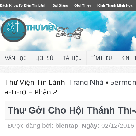
Bách Khoa Từ Điển Tin Lành
Bài Giảng
Giới Thiệu
Kinh Thánh Minh Họa
VĂN HỌC
LỊCH SỬ
TÀI LIỆU
TÌM HIỂU
KINH
Thư Viện Tin Lành:
Trang Nhà
»
Sermo
a-ti-rơ – Phần 2
Thư Gởi Cho Hội Thánh Thi-a
Được đăng bởi:
bientap
Ngày:
02/12/2016