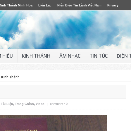
Kinh Thánh Minh Họa
Liên Lạc
Niên Biểu Tin Lành Việt Nam
Privacy
M HIỂU
KINH THÁNH
ÂM NHẠC
TIN TỨC
ĐIỆN 
 Kinh Thánh
,
Tài Liệu
,
Trang Chính
,
Video
|
comment :
0