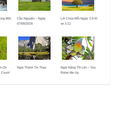
ong Một
Cầu Nguyện – Ngày
Lời Chúa Mỗi Ngày: Cô-lô-
07/08/2026
se 3:12
ếm Ơn
Ngài Thành Tín Thay
Ngài Nâng Tôi Lên – You
 Count
Raise Me Up