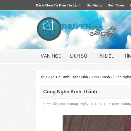
Bách Khoa Từ Điển Tin Lành
Bài Giảng
Giới Thiệu
VĂN HỌC
LỊCH SỬ
TÀI LIỆU
TÌ
Thư Viện Tin Lành:
Trang Nhà
»
Kinh Thánh
»
Cùng Nghe
Cùng Nghe Kinh Thánh
Được đăng bởi:
bientap
Ngày:
11/11/2011
In:
Kinh Thánh