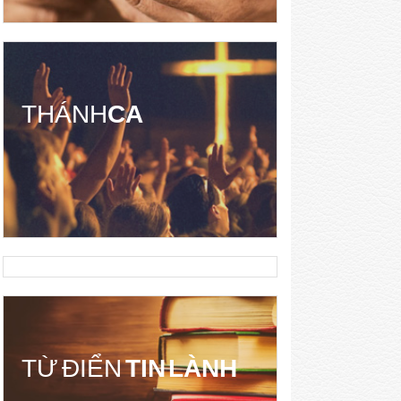
THÁNH
CA
TỪ ĐIỂN
TIN LÀNH