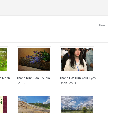
›
Next
 Ma-thi-
Thánh Kinh Báo – Audio –
Thánh Ca: Turn Your Eyes
Số 156
Upon Jesus