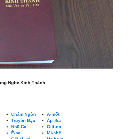
ùng Nghe Kinh Thánh
Châm Ngôn
A-mốt
a
Truyền Đạo
Áp-đia
Nhã Ca
Giô-na
Ê-sai
Mi-chê