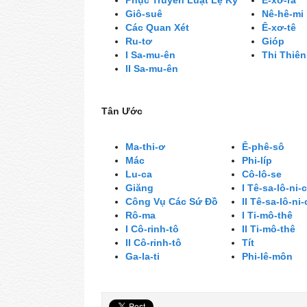
Phục Truyền Luật Lệ Ký
Ê-xơ-ra
Giô-suê
Nê-hê-mi
Các Quan Xét
Ê-xơ-tê
Ru-tơ
Gióp
I Sa-mu-ên
Thi Thiên
II Sa-mu-ên
Tân Ước
Ma-thi-ơ
Ê-phê-sô
Mác
Phi-líp
Lu-ca
Cô-lô-se
Giăng
I Tê-sa-lô-ni-
Công Vụ Các Sứ Đồ
II Tê-sa-lô-ni-
Rô-ma
I Ti-mô-thê
I Cô-rinh-tô
II Ti-mô-thê
II Cô-rinh-tô
Tít
Ga-la-ti
Phi-lê-môn