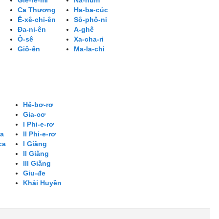
Giê-rê-mi
Na-hum
Ca Thương
Ha-ba-cúc
Ê-xê-chi-ên
Sô-phô-ni
Đa-ni-ên
A-ghê
Ô-sê
Xa-cha-ri
Giô-ên
Ma-la-chi
Hê-bơ-rơ
Gia-cơ
I Phi-e-rơ
ca
II Phi-e-rơ
ca
I Giăng
II Giăng
III Giăng
Giu-đe
Khải Huyền