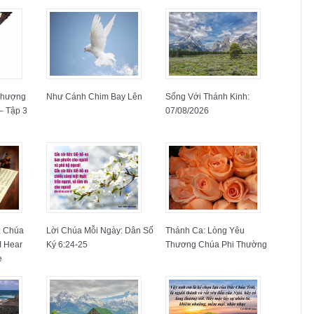
Phượng
Như Cánh Chim Bay Lên
Sống Với Thánh Kinh:
 – Tập 3
07/08/2026
: Chúa
Lời Chúa Mỗi Ngày: Dân Số
Thánh Ca: Lòng Yêu
 I Hear
Ký 6:24-25
Thương Chúa Phi Thường
e