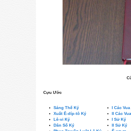
C
Cựu Ước
Sáng Thế Ký
I Các Vua
Xuất Ê-díp-tô Ký
II Các Vu
Lê-vi Ký
I Sử Ký
Dân Số Ký
II Sử Ký